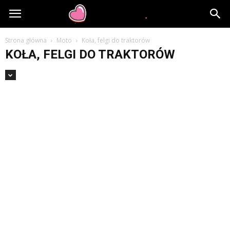
larobes.pl
Strona główna
Moto
Koła, felgi do traktorów
KOŁA, FELGI DO TRAKTORÓW