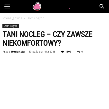
larobes.pl
Strona główna
Dom i ogród
Dom i ogród
TANI NOCLEG – CZY ZAWSZE
NIEKOMFORTOWY?
Przez
Redakcja
-
10 października 2018
1306
0