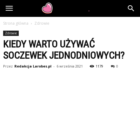
larobes.pl
Strona główna
Zdrowie
Zdrowie
KIEDY WARTO UŻYWAĆ
SOCZEWEK JEDNODNIOWYCH?
Przez
Redakcja Larobes.pl
-
6 września 2021
1179
0